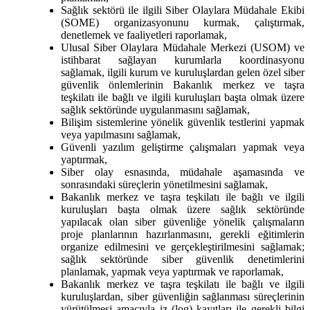
Sağlık sektörü ile ilgili Siber Olaylara Müdahale Ekibi
(SOME) organizasyonunu kurmak, çalıştırmak,
denetlemek ve faaliyetleri raporlamak,
Ulusal Siber Olaylara Müdahale Merkezi (USOM) ve
istihbarat sağlayan kurumlarla koordinasyonu
sağlamak, ilgili kurum ve kuruluşlardan gelen özel siber
güvenlik önlemlerinin Bakanlık merkez ve taşra
teşkilatı ile bağlı ve ilgili kuruluşları başta olmak üzere
sağlık sektöründe uygulanmasını sağlamak,
Bilişim sistemlerine yönelik güvenlik testlerini yapmak
veya yapılmasını sağlamak,
Güvenli yazılım geliştirme çalışmaları yapmak veya
yaptırmak,
Siber olay esnasında, müdahale aşamasında ve
sonrasındaki süreçlerin yönetilmesini sağlamak,
Bakanlık merkez ve taşra teşkilatı ile bağlı ve ilgili
kuruluşları başta olmak üzere sağlık sektöründe
yapılacak olan siber güvenliğe yönelik çalışmaların
proje planlarının hazırlanmasını, gerekli eğitimlerin
organize edilmesini ve gerçekleştirilmesini sağlamak;
sağlık sektöründe siber güvenlik denetimlerini
planlamak, yapmak veya yaptırmak ve raporlamak,
Bakanlık merkez ve taşra teşkilatı ile bağlı ve ilgili
kuruluşlardan, siber güvenliğin sağlanması süreçlerinin
yürütülmesi amacıyla iz (log) kayıtları ile gerekli bilgi