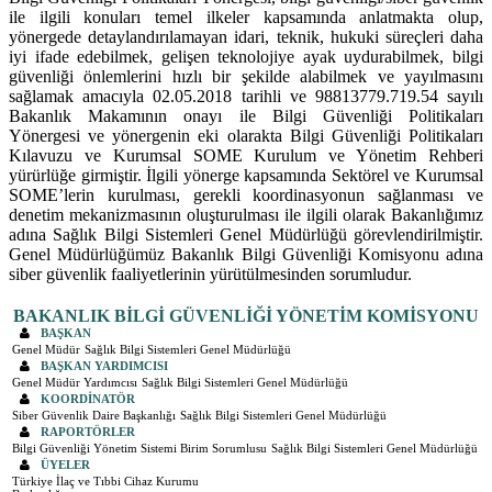
ile ilgili konuları temel ilkeler kapsamında anlatmakta olup,
yönergede detaylandırılamayan idari, teknik, hukuki süreçleri daha
iyi ifade edebilmek, gelişen teknolojiye ayak uydurabilmek, bilgi
güvenliği önlemlerini hızlı bir şekilde alabilmek ve yayılmasını
sağlamak amacıyla 02.05.2018 tarihli ve 98813779.719.54 sayılı
Bakanlık Makamının onayı ile Bilgi Güvenliği Politikaları
Yönergesi ve yönergenin eki olarakta Bilgi Güvenliği Politikaları
Kılavuzu ve Kurumsal SOME Kurulum ve Yönetim Rehberi
yürürlüğe girmiştir. İlgili yönerge kapsamında Sektörel ve Kurumsal
SOME’lerin kurulması, gerekli koordinasyonun sağlanması ve
denetim mekanizmasının oluşturulması ile ilgili olarak Bakanlığımız
adına Sağlık Bilgi Sistemleri Genel Müdürlüğü görevlendirilmiştir.
Genel Müdürlüğümüz Bakanlık Bilgi Güvenliği Komisyonu adına
siber güvenlik faaliyetlerinin yürütülmesinden sorumludur.
BAKANLIK BİLGİ GÜVENLİĞİ YÖNETİM KOMİSYONU
BAŞKAN
Genel Müdür
Sağlık Bilgi Sistemleri Genel Müdürlüğü
BAŞKAN YARDIMCISI
Genel Müdür Yardımcısı
Sağlık Bilgi Sistemleri Genel Müdürlüğü
KOORDİNATÖR
Siber Güvenlik Daire Başkanlığı
Sağlık Bilgi Sistemleri Genel Müdürlüğü
RAPORTÖRLER
Bilgi Güvenliği Yönetim Sistemi Birim Sorumlusu
Sağlık Bilgi Sistemleri Genel Müdürlüğü
ÜYELER
Türkiye İlaç ve Tıbbi Cihaz Kurumu