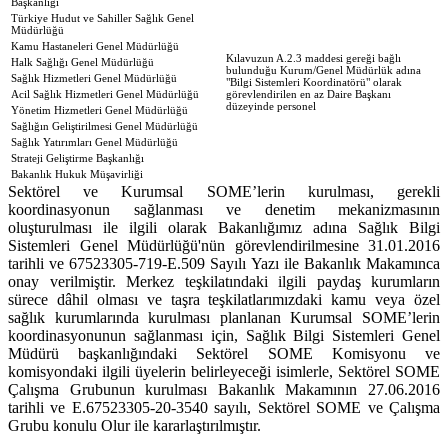
Başkanlığı
Türkiye Hudut ve Sahiller Sağlık Genel
Müdürlüğü
Kamu Hastaneleri Genel Müdürlüğü
Kılavuzun A.2.3 maddesi gereği bağlı
Halk Sağlığı Genel Müdürlüğü
bulunduğu Kurum/Genel Müdürlük adına
Sağlık Hizmetleri Genel Müdürlüğü
"Bilgi Sistemleri Koordinatörü" olarak
Acil Sağlık Hizmetleri Genel Müdürlüğü
görevlendirilen en az Daire Başkanı
düzeyinde personel
Yönetim Hizmetleri Genel Müdürlüğü
Sağlığın Geliştirilmesi Genel Müdürlüğü
Sağlık Yatırımları Genel Müdürlüğü
Strateji Geliştirme Başkanlığı
Bakanlık Hukuk Müşavirliği
Sektörel ve Kurumsal SOME’lerin kurulması, gerekli
koordinasyonun sağlanması ve denetim mekanizmasının
oluşturulması ile ilgili olarak Bakanlığımız adına Sağlık Bilgi
Sistemleri Genel Müdürlüğü'nün görevlendirilmesine 31.01.2016
tarihli ve 67523305-719-E.509 Sayılı Yazı ile Bakanlık Makamınca
onay verilmiştir. Merkez teşkilatındaki ilgili paydaş kurumların
sürece dâhil olması ve taşra teşkilatlarımızdaki kamu veya özel
sağlık kurumlarında kurulması planlanan Kurumsal SOME’lerin
koordinasyonunun sağlanması için, Sağlık Bilgi Sistemleri Genel
Müdürü başkanlığındaki Sektörel SOME Komisyonu ve
komisyondaki ilgili üyelerin belirleyeceği isimlerle, Sektörel SOME
Çalışma Grubunun kurulması Bakanlık Makamının 27.06.2016
tarihli ve E.67523305-20-3540 sayılı, Sektörel SOME ve Çalışma
Grubu konulu Olur ile kararlaştırılmıştır.