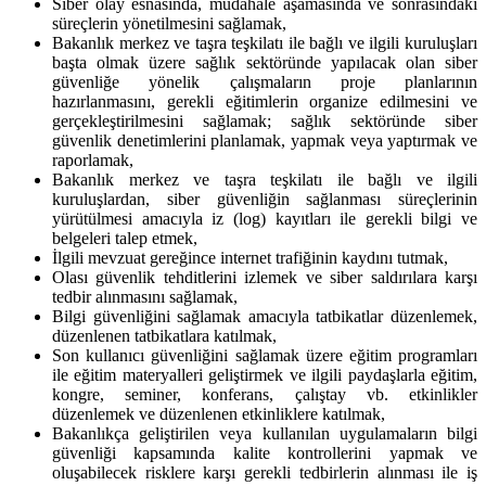
Siber olay esnasında, müdahale aşamasında ve sonrasındaki
süreçlerin yönetilmesini sağlamak,
Bakanlık merkez ve taşra teşkilatı ile bağlı ve ilgili kuruluşları
başta olmak üzere sağlık sektöründe yapılacak olan siber
güvenliğe yönelik çalışmaların proje planlarının
hazırlanmasını, gerekli eğitimlerin organize edilmesini ve
gerçekleştirilmesini sağlamak; sağlık sektöründe siber
güvenlik denetimlerini planlamak, yapmak veya yaptırmak ve
raporlamak,
Bakanlık merkez ve taşra teşkilatı ile bağlı ve ilgili
kuruluşlardan, siber güvenliğin sağlanması süreçlerinin
yürütülmesi amacıyla iz (log) kayıtları ile gerekli bilgi ve
belgeleri talep etmek,
İlgili mevzuat gereğince internet trafiğinin kaydını tutmak,
Olası güvenlik tehditlerini izlemek ve siber saldırılara karşı
tedbir alınmasını sağlamak,
Bilgi güvenliğini sağlamak amacıyla tatbikatlar düzenlemek,
düzenlenen tatbikatlara katılmak,
Son kullanıcı güvenliğini sağlamak üzere eğitim programları
ile eğitim materyalleri geliştirmek ve ilgili paydaşlarla eğitim,
kongre, seminer, konferans, çalıştay vb. etkinlikler
düzenlemek ve düzenlenen etkinliklere katılmak,
Bakanlıkça geliştirilen veya kullanılan uygulamaların bilgi
güvenliği kapsamında kalite kontrollerini yapmak ve
oluşabilecek risklere karşı gerekli tedbirlerin alınması ile iş