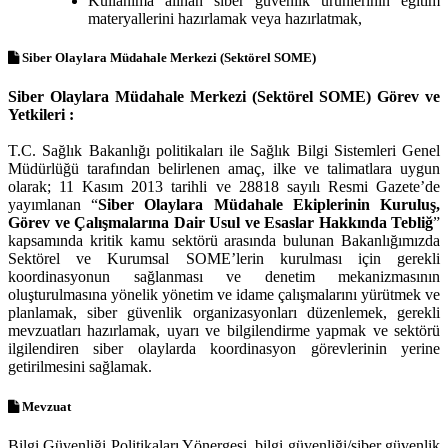
Kullanıma alınan siber güvenlik ürünlerinin eğitim
materyallerini hazırlamak veya hazırlatmak,
Siber Olaylara Müdahale Merkezi (Sektörel SOME)
Siber Olaylara Müdahale Merkezi (Sektörel SOME) Görev ve
Yetkileri :
T.C. Sağlık Bakanlığı politikaları ile Sağlık Bilgi Sistemleri Genel
Müdürlüğü tarafından belirlenen amaç, ilke ve talimatlara uygun
olarak; 11 Kasım 2013 tarihli ve 28818 sayılı Resmi Gazete’de
yayımlanan “
Siber Olaylara Müdahale Ekiplerinin Kuruluş,
Görev ve Çalışmalarına Dair Usul ve Esaslar Hakkında Tebliğ
”
kapsamında kritik kamu sektörü arasında bulunan Bakanlığımızda
Sektörel ve Kurumsal SOME’lerin kurulması için gerekli
koordinasyonun sağlanması ve denetim mekanizmasının
oluşturulmasına yönelik yönetim ve idame çalışmalarını yürütmek ve
planlamak, siber güvenlik organizasyonları düzenlemek, gerekli
mevzuatları hazırlamak, uyarı ve bilgilendirme yapmak ve sektörü
ilgilendiren siber olaylarda koordinasyon görevlerinin yerine
getirilmesini sağlamak.
Mevzuat
Bilgi Güvenliği Politikaları Yönergesi, bilgi güvenliği/siber güvenlik