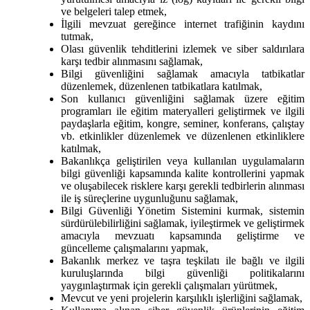
ve belgeleri talep etmek,
İlgili mevzuat gereğince internet trafiğinin kaydını
tutmak,
Olası güvenlik tehditlerini izlemek ve siber saldırılara
karşı tedbir alınmasını sağlamak,
Bilgi güvenliğini sağlamak amacıyla tatbikatlar
düzenlemek, düzenlenen tatbikatlara katılmak,
Son kullanıcı güvenliğini sağlamak üzere eğitim
programları ile eğitim materyalleri geliştirmek ve ilgili
paydaşlarla eğitim, kongre, seminer, konferans, çalıştay
vb. etkinlikler düzenlemek ve düzenlenen etkinliklere
katılmak,
Bakanlıkça geliştirilen veya kullanılan uygulamaların
bilgi güvenliği kapsamında kalite kontrollerini yapmak
ve oluşabilecek risklere karşı gerekli tedbirlerin alınması
ile iş süreçlerine uygunluğunu sağlamak,
Bilgi Güvenliği Yönetim Sistemini kurmak, sistemin
sürdürülebilirliğini sağlamak, iyileştirmek ve geliştirmek
amacıyla mevzuatı kapsamında geliştirme ve
güncelleme çalışmalarını yapmak,
Bakanlık merkez ve taşra teşkilatı ile bağlı ve ilgili
kuruluşlarında bilgi güvenliği politikalarını
yaygınlaştırmak için gerekli çalışmaları yürütmek,
Mevcut ve yeni projelerin karşılıklı işlerliğini sağlamak,